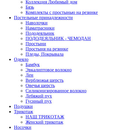
Коллекция Любимый дом
Бязь
Комплекты с простынью на резинке
Постельные принадлежности
Наволочки
Наматрасники
Пододеяльник
ПОДОДЕЯЛЬНИК - ЧЕМОДАН
Простыни
Простыня на резинке
Пледы, Покрывала
Одеяло
Бамбук
Эвкалиптовое волокно
Лен
Верблюжья шерсть
Овечья шерсть
Силиконизированное волокно
Лебяжий пух
Гусиный пух
Подушки
Трикотаж
НАШ ТРИКОТАЖ
Женский трикотаж
Носочки