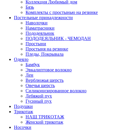
Коллекция Любимый дом
Бязь
Комплекты с простынью на резинке
Постельные принадлежности
Наволочки
Наматрасники
Пододеяльник
ПОДОДЕЯЛЬНИК - ЧЕМОДАН
Простыни
Простыня на резинке
Пледы, Покрывала
Одеяло
Бамбук
Эвкалиптовое волокно
Лен
Верблюжья шерсть
Овечья шерсть
Силиконизированное волокно
Лебяжий пух
Гусиный пух
Подушки
Трикотаж
НАШ ТРИКОТАЖ
Женский трикотаж
Носочки