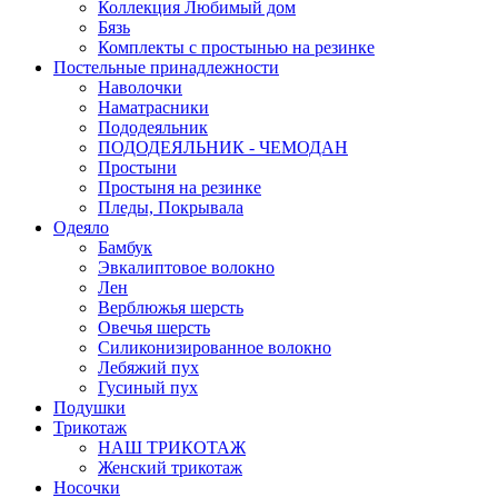
Коллекция Любимый дом
Бязь
Комплекты с простынью на резинке
Постельные принадлежности
Наволочки
Наматрасники
Пододеяльник
ПОДОДЕЯЛЬНИК - ЧЕМОДАН
Простыни
Простыня на резинке
Пледы, Покрывала
Одеяло
Бамбук
Эвкалиптовое волокно
Лен
Верблюжья шерсть
Овечья шерсть
Силиконизированное волокно
Лебяжий пух
Гусиный пух
Подушки
Трикотаж
НАШ ТРИКОТАЖ
Женский трикотаж
Носочки