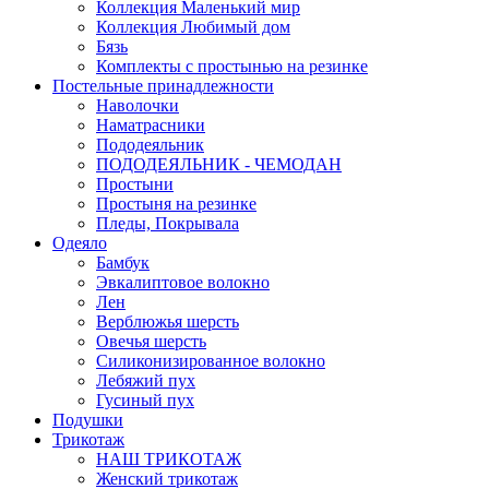
Коллекция Маленький мир
Коллекция Любимый дом
Бязь
Комплекты с простынью на резинке
Постельные принадлежности
Наволочки
Наматрасники
Пододеяльник
ПОДОДЕЯЛЬНИК - ЧЕМОДАН
Простыни
Простыня на резинке
Пледы, Покрывала
Одеяло
Бамбук
Эвкалиптовое волокно
Лен
Верблюжья шерсть
Овечья шерсть
Силиконизированное волокно
Лебяжий пух
Гусиный пух
Подушки
Трикотаж
НАШ ТРИКОТАЖ
Женский трикотаж