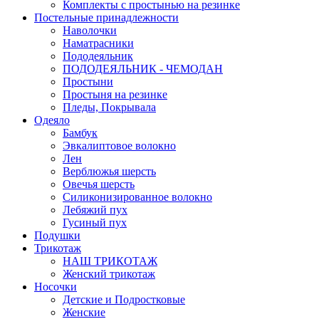
Комплекты с простынью на резинке
Постельные принадлежности
Наволочки
Наматрасники
Пододеяльник
ПОДОДЕЯЛЬНИК - ЧЕМОДАН
Простыни
Простыня на резинке
Пледы, Покрывала
Одеяло
Бамбук
Эвкалиптовое волокно
Лен
Верблюжья шерсть
Овечья шерсть
Силиконизированное волокно
Лебяжий пух
Гусиный пух
Подушки
Трикотаж
НАШ ТРИКОТАЖ
Женский трикотаж
Носочки
Детские и Подростковые
Женские