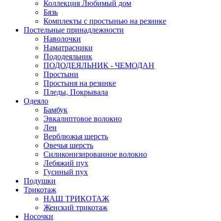
Коллекция Любимый дом
Бязь
Комплекты с простынью на резинке
Постельные принадлежности
Наволочки
Наматрасники
Пододеяльник
ПОДОДЕЯЛЬНИК - ЧЕМОДАН
Простыни
Простыня на резинке
Пледы, Покрывала
Одеяло
Бамбук
Эвкалиптовое волокно
Лен
Верблюжья шерсть
Овечья шерсть
Силиконизированное волокно
Лебяжий пух
Гусиный пух
Подушки
Трикотаж
НАШ ТРИКОТАЖ
Женский трикотаж
Носочки