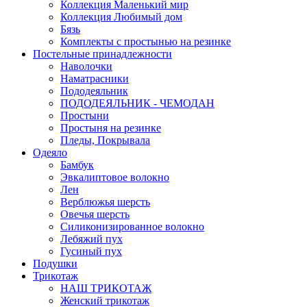
Коллекция Маленький мир
Коллекция Любимый дом
Бязь
Комплекты с простынью на резинке
Постельные принадлежности
Наволочки
Наматрасники
Пододеяльник
ПОДОДЕЯЛЬНИК - ЧЕМОДАН
Простыни
Простыня на резинке
Пледы, Покрывала
Одеяло
Бамбук
Эвкалиптовое волокно
Лен
Верблюжья шерсть
Овечья шерсть
Силиконизированное волокно
Лебяжий пух
Гусиный пух
Подушки
Трикотаж
НАШ ТРИКОТАЖ
Женский трикотаж