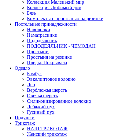
Коллекция Маленький мир
Коллекция Любимый дом
Бязь
Комплекты с простынью на резинке
Постельные принадлежности
Наволочки
Наматрасники
Пододеяльник
ПОДОДЕЯЛЬНИК - ЧЕМОДАН
Простыни
Простыня на резинке
Пледы, Покрывала
Одеяло
Бамбук
Эвкалиптовое волокно
Лен
Верблюжья шерсть
Овечья шерсть
Силиконизированное волокно
Лебяжий пух
Гусиный пух
Подушки
Трикотаж
НАШ ТРИКОТАЖ
Женский трикотаж